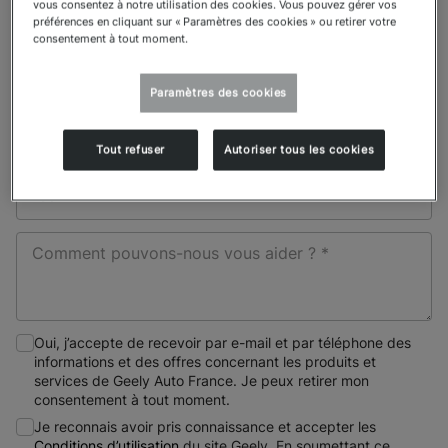
vous consentez à notre utilisation des cookies. Vous pouvez gérer vos
préférences en cliquant sur « Paramètres des cookies » ou retirer votre
consentement à tout moment.
Code postal *
Paramètres des cookies
Pays ou région de résidence
Tout refuser
Autoriser tous les cookies
Type de demande *
Comment pouvons-nous vous aider ? *
Oui, j’accepte de recevoir par e-mail et par téléphone des
informations et des offres concernant les produits et
services de Geely Auto France. Je peux retirer mon
consentement à tout moment.
Je reconnais avoir pris connaissance et accepter les
Conditions d’utilisation
du site Geely. En soumettant ce