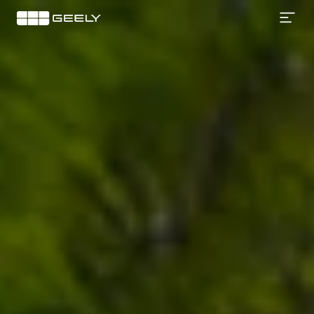
GEELY
E5
All-
Electric
SUV
|
Smart
EV
for
Europe