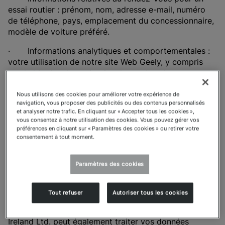
essai routier : prénom, nom, adresse e-mail, numéro
de téléphone, pays, emplacement du concessionnaire,
modèle de voiture préféré.
· Informations analytiques et comportementales :
votre utilisation de notre site Web Geely, y compris
vos habitudes de navigation, le nombre de pages
consultées et le contenu visionné. Pour plus
d'informations sur la manière dont nous utilisons les
Nous utilisons des cookies pour améliorer votre expérience de
navigation, vous proposer des publicités ou des contenus personnalisés
cookies, veuillez consulter notre Politique en matière
et analyser notre trafic. En cliquant sur « Accepter tous les cookies »,
de cookies.
vous consentez à notre utilisation des cookies. Vous pouvez gérer vos
préférences en cliquant sur « Paramètres des cookies » ou retirer votre
· Informations sur l'appareil : marque de l'appareil,
consentement à tout moment.
type d'appareil, système d'exploitation, version du
système d'exploitation, navigateur, source du premier
Paramètres des cookies
accès, heure d'enregistrement, langue, adresse IP.
Tout refuser
Autoriser tous les cookies
Lorsque vous fournissez vos données via ces
plateformes de réseaux sociaux, Meta Platforms
Ireland Ltd. peut également traiter vos données