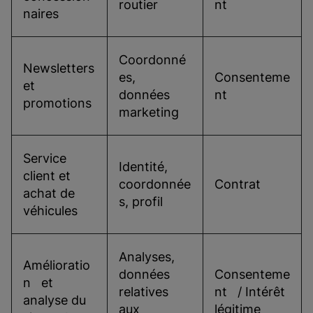
routier
nt
naires
Coordonné
Newsletters   
es,   
Consenteme
et 
données 
nt
promotions
marketing
Service   
Identité,   
client et 
coordonnée
Contrat
achat de 
s, profil
véhicules
Analyses,   
Amélioratio
données 
Consenteme
n   et 
relatives 
nt   / Intérêt 
analyse du 
aux 
légitime