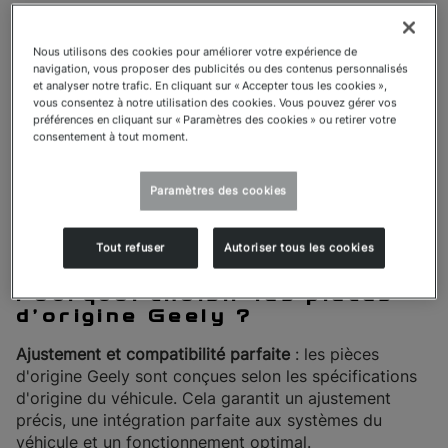
Chaque véhicule Geely est conçu comme un système
d'ingénierie complet où chaque composant fonctionne
Nous utilisons des cookies pour améliorer votre expérience de
navigation, vous proposer des publicités ou des contenus personnalisés
en parfaite harmonie avec les autres. C'est pourquoi
et analyser notre trafic. En cliquant sur « Accepter tous les cookies »,
les pièces d'origine Geely sont spécifiquement
vous consentez à notre utilisation des cookies. Vous pouvez gérer vos
développées, testées et homologuées pour répondre
préférences en cliquant sur « Paramètres des cookies » ou retirer votre
aux exigences techniques précises de votre véhicule.
consentement à tout moment.
En choisissant des pièces d'origine installées par un
réparateur agréé Geely, vous vous assurez que votre
Paramètres des cookies
véhicule continue d'offrir les performances, la sécurité
et la fiabilité pour lesquelles il a été conçu.
Tout refuser
Autoriser tous les cookies
Pourquoi choisir les pièces
d'origine Geely ?
Ajustement et compatibilité parfaite
: les pièces
d'origine Geely sont conçues selon les spécifications
d'origine du véhicule. Cela garantit un ajustement
précis, une intégration parfaite aux systèmes du
véhicule et un fonctionnement optimal.